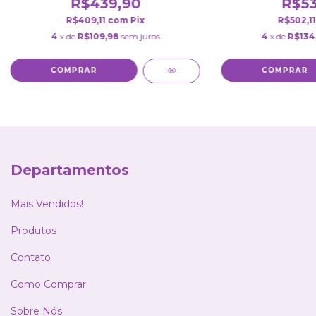
R$439,90
R$53
R$409,11
com
Pix
R$502,1
4
x de
R$109,98
sem juros
4
x de
R$134
COMPRAR
COMPRAR
Departamentos
Mais Vendidos!
Produtos
Contato
Como Comprar
Sobre Nós