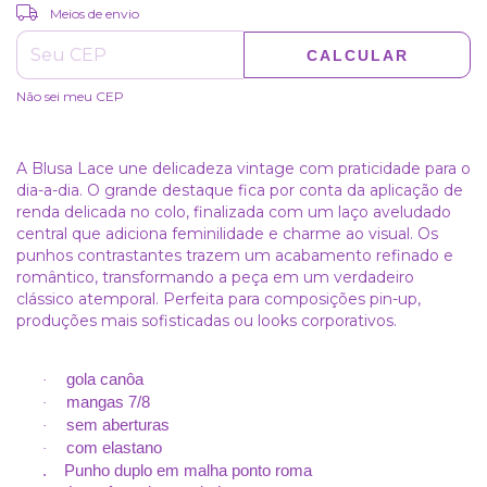
ALTERAR CEP
Entregas para o CEP:
Meios de envio
CALCULAR
Não sei meu CEP
A Blusa Lace une delicadeza vintage com praticidade para o
dia-a-dia. O grande destaque fica por conta da aplicação de
renda delicada no colo, finalizada com um laço aveludado
central que adiciona feminilidade e charme ao visual. Os
punhos contrastantes trazem um acabamento refinado e
romântico, transformando a peça em um verdadeiro
clássico atemporal. Perfeita para composições pin-up,
produções mais sofisticadas ou looks corporativos.
gola canôa
·
mangas 7/8
·
sem aberturas
·
com elastano
·
. Punho duplo em malha ponto roma