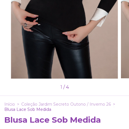
1
/
4
Início
>
Coleção Jardim Secreto Outono / Inverno 26
>
Blusa Lace Sob Medida
Blusa Lace Sob Medida