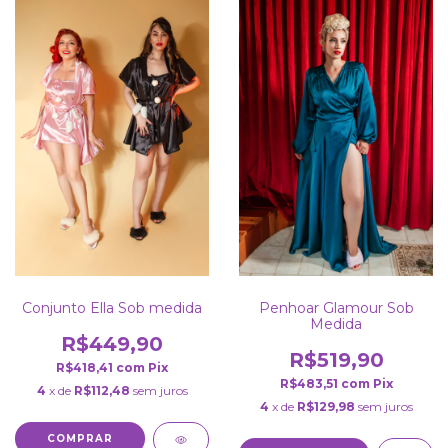
Conjunto Ella Sob medida
Penhoar Glamour Sob
Medida
R$449,90
R$519,90
R$418,41
com
Pix
R$483,51
com
Pix
4
x de
R$112,48
sem juros
4
x de
R$129,98
sem juros
COMPRAR