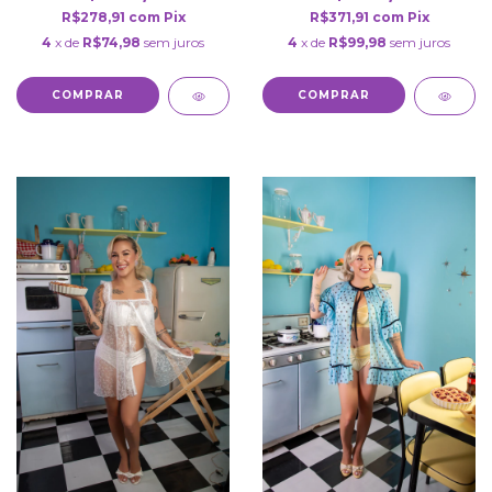
R$278,91
com
Pix
R$371,91
com
Pix
4
x de
R$74,98
sem juros
4
x de
R$99,98
sem juros
COMPRAR
COMPRAR