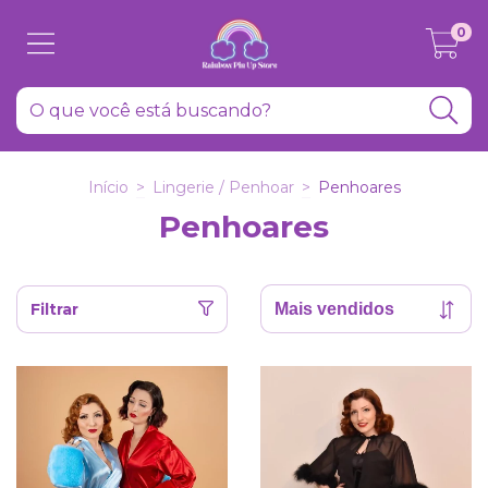
0
Início
>
Lingerie / Penhoar
>
Penhoares
Penhoares
Filtrar