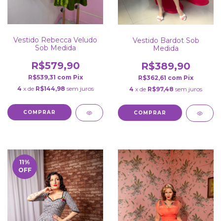
Vestido Rebecca Veludo
Vestido Bardot Sob
Sob Medida
Medida
R$579,90
R$389,90
R$539,31
com
Pix
R$362,61
com
Pix
4
x de
R$144,98
sem juros
4
x de
R$97,48
sem juros
COMPRAR
COMPRAR
11
%
OFF