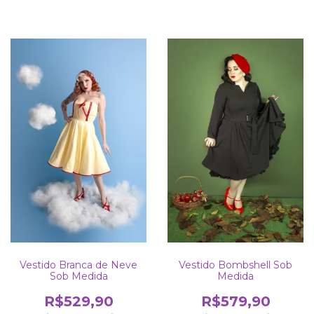
Vestido Branca de Neve
Vestido Bombshell Sob
Sob Medida
Medida
R$529,90
R$579,90