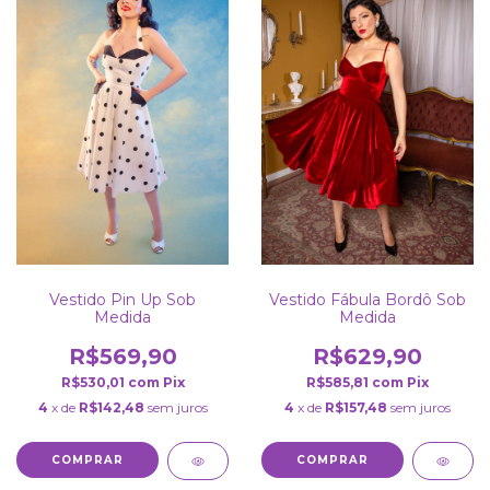
Vestido Pin Up Sob
Vestido Fábula Bordô Sob
Medida
Medida
R$569,90
R$629,90
R$530,01
com
Pix
R$585,81
com
Pix
4
x de
R$142,48
sem juros
4
x de
R$157,48
sem juros
COMPRAR
COMPRAR