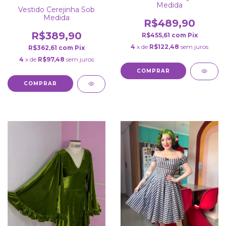
Medida
Vestido Cerejinha Sob
Medida
R$489,90
R$389,90
R$455,61
com
Pix
4
x de
R$122,48
sem juros
R$362,61
com
Pix
4
x de
R$97,48
sem juros
COMPRAR
COMPRAR