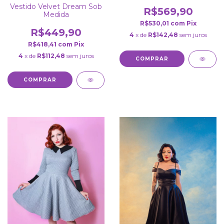
Vestido Velvet Dream Sob
R$569,90
Medida
R$530,01
com
Pix
R$449,90
4
x de
R$142,48
sem juros
R$418,41
com
Pix
4
x de
R$112,48
sem juros
COMPRAR
COMPRAR