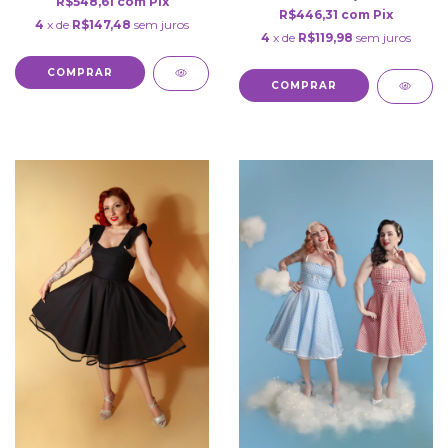
R$548,61
com
Pix
R$446,31
com
Pix
4
x de
R$147,48
sem juros
4
x de
R$119,98
sem juros
COMPRAR
COMPRAR