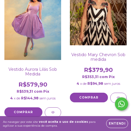
Vestido Mary Chevron Sob
medida
R$379,90
Vestido Aurora Lilás Sob
Medida
R$353,31
com
Pix
R$579,90
4
x de
R$94,98
sem juros
R$539,31
com
Pix
COMPRAR
4
x de
R$144,98
sem juros
COMPRAR
Ao navegar por este site
você aceita o uso de cookies
para
ENTENDI
agilizar a sua experiência de compra.