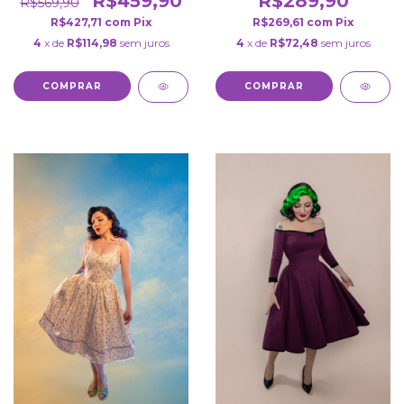
R$459,90
R$289,90
R$569,90
R$427,71
com
Pix
R$269,61
com
Pix
4
x de
R$114,98
sem juros
4
x de
R$72,48
sem juros
COMPRAR
COMPRAR