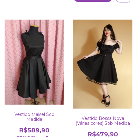
Vestido Maisel Sob
Vestido Bossa Nova
Medida
(Várias cores) Sob Medida
R$589,90
R$479,90