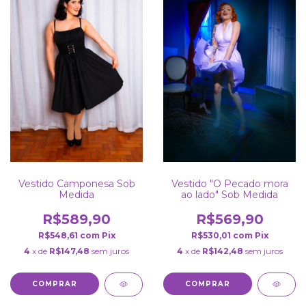
Vestido Camponesa Sob
Vestido "O Pecado mora
Medida
ao lado" Sob Medida
R$589,90
R$569,90
R$548,61
com
Pix
R$530,01
com
Pix
4
x de
R$147,48
sem juros
4
x de
R$142,48
sem juros
COMPRAR
COMPRAR