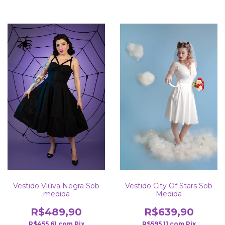
Vestido Viúva Negra Sob
Vestido City Of Stars Sob
medida
Medida
R$489,90
R$639,90
R$455,61
com
Pix
R$595,11
com
Pix