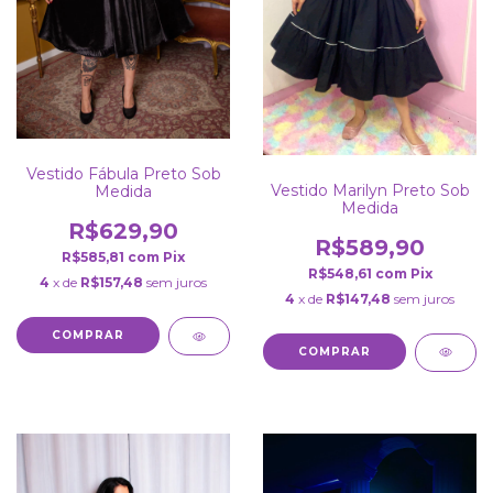
Vestido Fábula Preto Sob
Vestido Marilyn Preto Sob
Medida
Medida
R$629,90
R$589,90
R$585,81
com
Pix
R$548,61
com
Pix
4
x de
R$157,48
sem juros
4
x de
R$147,48
sem juros
COMPRAR
COMPRAR