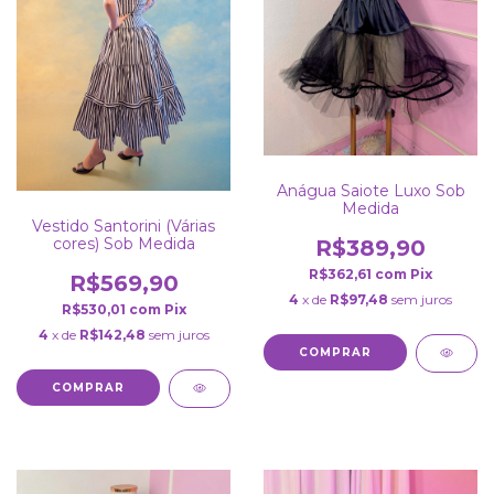
Anágua Saiote Luxo Sob
Medida
Vestido Santorini (Várias
cores) Sob Medida
R$389,90
R$362,61
com
Pix
R$569,90
4
x de
R$97,48
sem juros
R$530,01
com
Pix
4
x de
R$142,48
sem juros
COMPRAR
COMPRAR