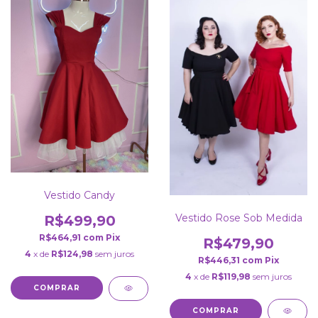
Vestido Candy
Vestido Rose Sob Medida
R$499,90
R$464,91
com
Pix
R$479,90
4
x de
R$124,98
sem juros
R$446,31
com
Pix
4
x de
R$119,98
sem juros
COMPRAR
COMPRAR