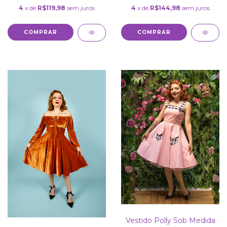
4
x de
R$144,98
sem juros
4
x de
R$119,98
sem juros
COMPRAR
COMPRAR
Vestido Polly Sob Medida