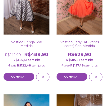
Vestido Cereja Sob
Vestido LadyCat (Várias
Medida
cores) Sob Medida
R$489,90
R$629,90
R$549,90
R$455,61
com
Pix
R$585,81
com
Pix
4
x de
R$122,48
sem juros
4
x de
R$157,48
sem juros
COMPRAR
COMPRAR