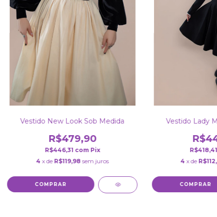
Vestido New Look Sob Medida
Vestido Lady M
R$479,90
R$44
R$446,31
com
Pix
R$418,4
4
x de
R$119,98
sem juros
4
x de
R$112
COMPRAR
COMPRAR