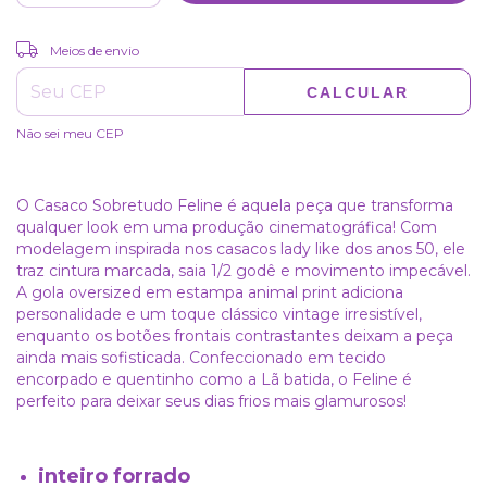
ALTERAR CEP
Entregas para o CEP:
Meios de envio
CALCULAR
Não sei meu CEP
O Casaco Sobretudo Feline é aquela peça que transforma
qualquer look em uma produção cinematográfica! Com
modelagem inspirada nos casacos lady like dos anos 50, ele
traz cintura marcada, saia 1/2 godê e movimento impecável.
A gola oversized em estampa animal print adiciona
personalidade e um toque clássico vintage irresistível,
enquanto os botões frontais contrastantes deixam a peça
ainda mais sofisticada. Confeccionado em tecido
encorpado e quentinho como a Lã batida, o Feline é
perfeito para deixar seus dias frios mais glamurosos!
inteiro forrado