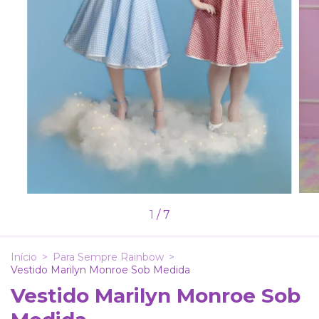
1
/
7
Início
>
Para Sempre Rainbow
>
Vestido Marilyn Monroe Sob Medida
Vestido Marilyn Monroe Sob