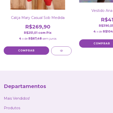
Vestido Ana
Calça Mary Casual Sob Medida
R$41
R$390,5
R$269,90
4
x de
R$104
R$251,01
com
Pix
4
x de
R$67,48
sem juros
COMPRAR
COMPRAR
Departamentos
Mais Vendidos!
Produtos