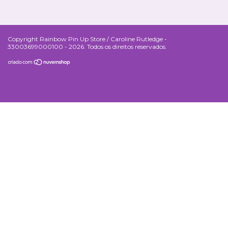
Copyright Rainbow Pin Up Store / Caroline Rutledge -
33003699000100 - 2026. Todos os direitos reservados.