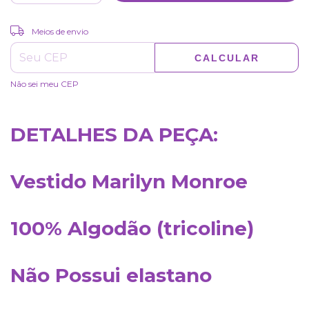
ALTERAR CEP
Entregas para o CEP:
Meios de envio
CALCULAR
Não sei meu CEP
DETALHES DA PEÇA:
Vestido Marilyn Monroe
100% Algodão (tricoline)
Não Possui elastano