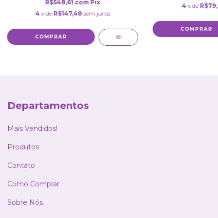
R$548,61
com
Pix
4
x de
R$79
4
x de
R$147,48
sem juros
COMPRAR
COMPRAR
Departamentos
Mais Vendidos!
Produtos
Contato
Como Comprar
Sobre Nós