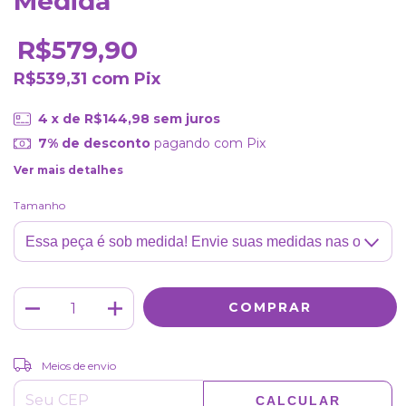
Medida
R$579,90
R$539,31
com
Pix
4
x de
R$144,98
sem juros
7% de desconto
pagando com Pix
Ver mais detalhes
Tamanho
ALTERAR CEP
Entregas para o CEP:
Meios de envio
CALCULAR