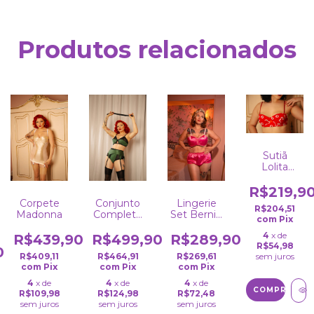
Produtos relacionados
Sutiã
Lolita
Vermelho
Morangos
R$219,9
Corpete
Conjunto
Lingerie
R$204,51
Madonna
Completo
Set Bernie
com
Pix
Dita Verde
Dexter
4
x de
Rosa
R$439,90
R$499,90
R$289,90
R$54,98
0
sem juros
R$409,11
R$464,91
R$269,61
com
Pix
com
Pix
com
Pix
4
x de
4
x de
4
x de
COMPRAR
R$109,98
R$124,98
R$72,48
sem juros
sem juros
sem juros