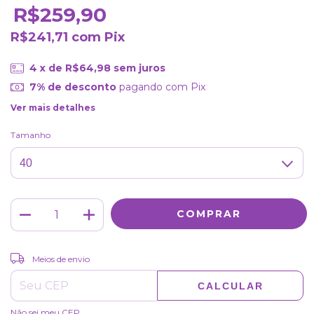
R$259,90
R$241,71
com
Pix
4
x de
R$64,98
sem juros
7% de desconto
pagando com Pix
Ver mais detalhes
Tamanho
ALTERAR CEP
Entregas para o CEP:
Meios de envio
CALCULAR
Não sei meu CEP