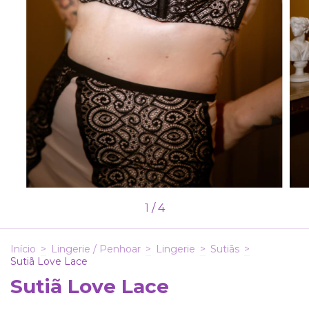
1
/
4
Início
>
Lingerie / Penhoar
>
Lingerie
>
Sutiãs
>
Sutiã Love Lace
Sutiã Love Lace