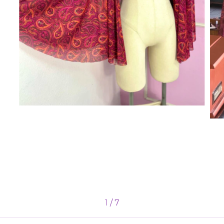
1
/
7