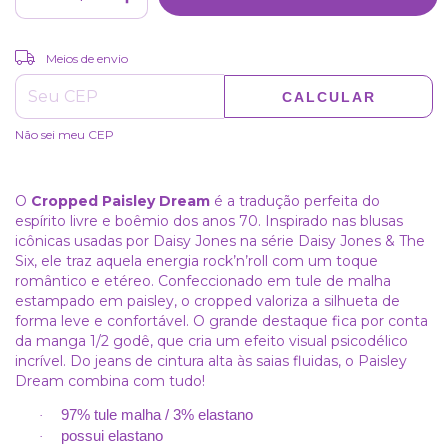
ALTERAR CEP
Entregas para o CEP:
Meios de envio
CALCULAR
Não sei meu CEP
O
Cropped Paisley Dream
é a tradução perfeita do
espírito livre e boêmio dos anos 70. Inspirado nas blusas
icônicas usadas por
Daisy Jones
na série
Daisy Jones & The
Six
, ele traz aquela energia rock’n’roll com um toque
romântico e etéreo. Confeccionado em tule de malha
estampado em paisley, o cropped valoriza a silhueta de
forma leve e confortável. O grande destaque fica por conta
da manga 1/2 godê, que cria um efeito visual psicodélico
incrível. Do jeans de cintura alta às saias fluidas, o Paisley
Dream combina com tudo!
97% tule malha / 3% elastano
·
possui elastano
·