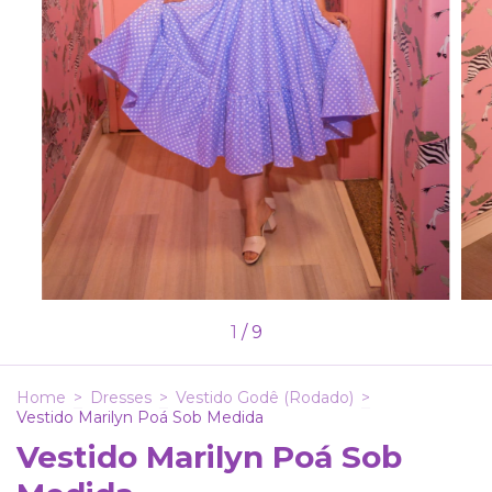
1
/
9
Home
>
Dresses
>
Vestido Godê (Rodado)
>
Vestido Marilyn Poá Sob Medida
Vestido Marilyn Poá Sob