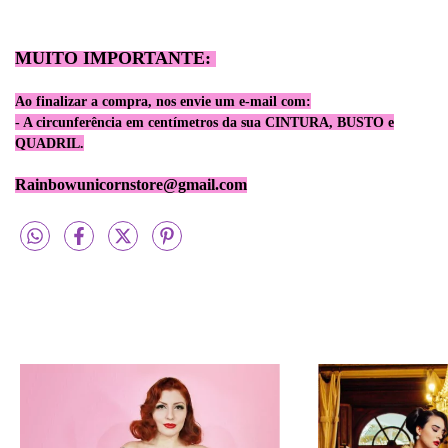
MUITO IMPORTANTE:
Ao finalizar a compra, nos envie um e-mail com:
- A circunfe
rência
em centímetros da sua CINTURA, BUSTO e
QUADRIL.
Rainbowunicornstore@gmail.com