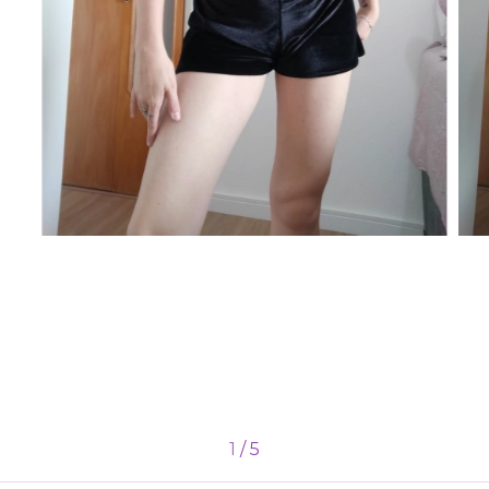
1
/
5