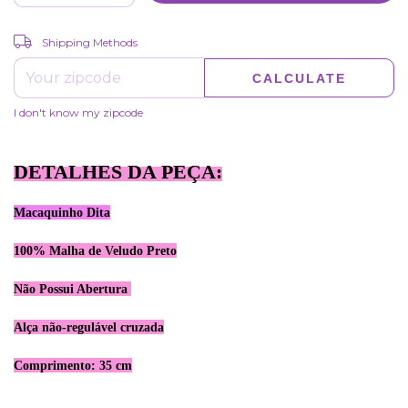
CHANGE ZIPCODE
Shipping for zipcode:
Shipping Methods
CALCULATE
I don't know my zipcode
DETALHES DA PEÇA:
Macaquinho Dita
100% Malha de Veludo Preto
Não Possui Abertura
​Alça não-regulável cruzada
Comprimento: 35 cm