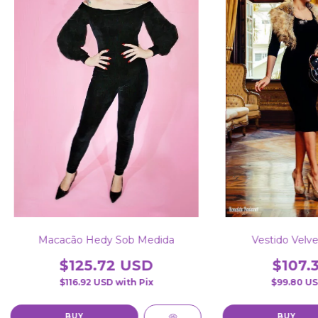
Macacão Hedy Sob Medida
Vestido Velv
$125.72 USD
$107.
$116.92 USD
with
Pix
$99.80 U
BUY
BUY