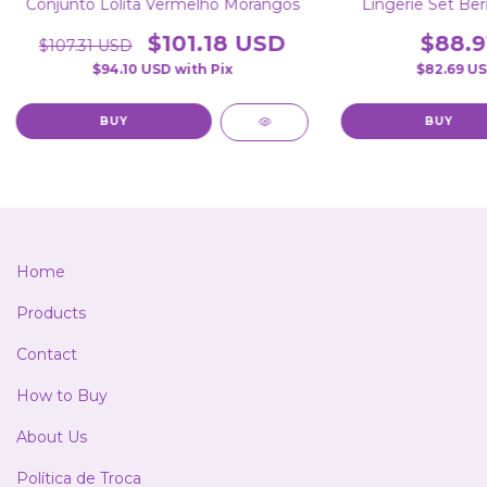
Conjunto Lolita Vermelho Morangos
Lingerie Set Ber
$101.18 USD
$88.9
$107.31 USD
$94.10 USD
with
Pix
$82.69 U
BUY
Home
Products
Contact
How to Buy
About Us
Política de Troca