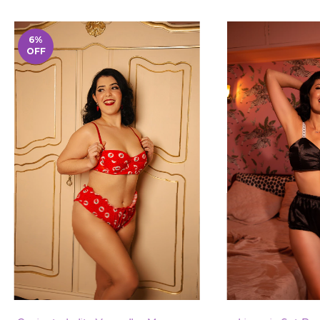
6
%
OFF