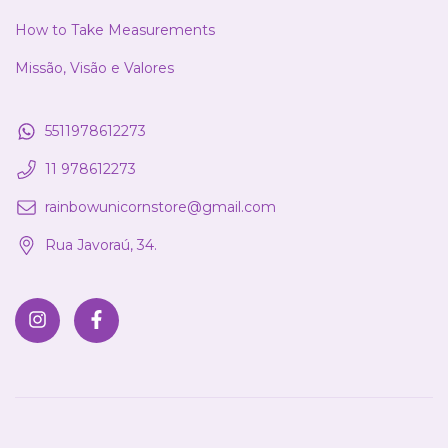
How to Take Measurements
Missão, Visão e Valores
5511978612273
11 978612273
rainbowunicornstore@gmail.com
Rua Javoraú, 34.