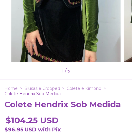
1
/
5
Home
>
Blusas e Cropped
>
Colete e Kimono
>
Colete Hendrix Sob Medida
Colete Hendrix Sob Medida
$104.25 USD
$96.95 USD
with
Pix