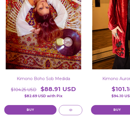
Kimono Boho Sob Medida
Kimono Auror
$88.91 USD
$101.
$104.25 USD
$82.69 USD
with
Pix
$94.10 U
BUY
BUY